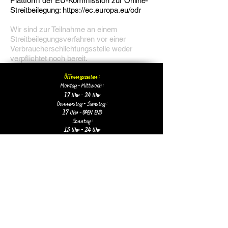
Plattform der EU-Kommission zur Online-
Streitbeilegung:
https://ec.europa.eu/odr
Wir sind zur Teilnahme an einem
Streitbeilegungsverfahren vor einer
Verbraucherschlichtungsstelle weder
verpflichtet noch bereit.
Öffnungszeiten :
Montag - Mittwoch :
17 Uhr - 24 Uhr
Donnerstag - Samstag :
17 Uhr - OPEN END
Sonntag :
15 Uhr - 24 Uhr
+49 15120473114
(täglich ab 17 Uhr
erreichbar
oder rund um die Uhr in
WhatsApp)
info@herzog-suro.de
Herzog Kneipe & Bar
Luitpoldplatz 23